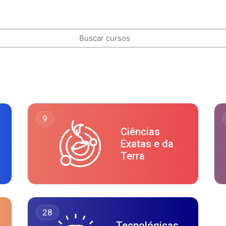
rsos
9
Ciências
Exatas e da
Terra
28
Tecnológicas