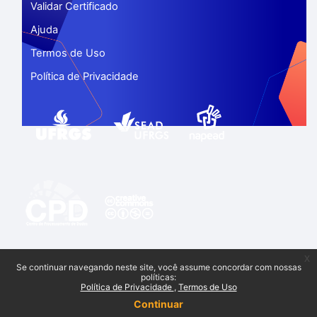
Validar Certificado
Ajuda
Termos de Uso
Política de Privacidade
x
Se continuar navegando neste site, você assume concordar com nossas
políticas:
Política de Privacidade
Termos de Uso
Continuar