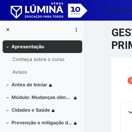
Ir para o conteúdo principal
Página inicia
GES
PRI
Apresentação
Contrair
Conheça sobre o curso
Blo
Avisos
Antes de Iniciar
Contrair
Módulo: Mudanças climáticas, vulnerabilidades e saúde
Contrair
Co
Cidades e Saúde
Contrair
Co
Prevenção e mitigação de desastres
Contrair