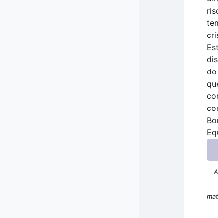
ri
te
cr
Es
di
do
qu
co
co
Bo
Eq
A
mat