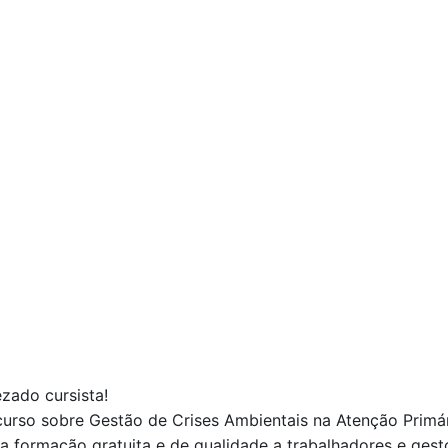
ezado cursista!
curso sobre Gestão de Crises Ambientais na Atenção Primár
a formação gratuita e de qualidade a trabalhadores e ges