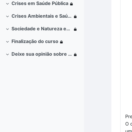
Crises em Saúde Pública
Contrair
Crises Ambientais e Saúde Única
Contrair
Sociedade e Natureza em Crise no Século 21
Contrair
Finalização do curso
Contrair
Deixe sua opinião sobre o curso
Contrair
Pr
O 
um