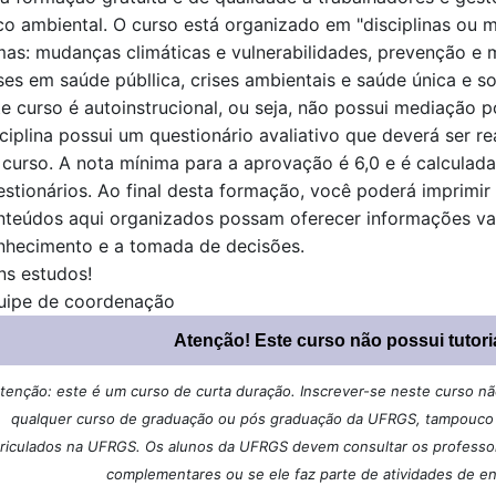
sco ambiental. O curso está organizado em "disciplinas ou
mas: mudanças climáticas e vulnerabilidades, prevenção e m
ises em saúde públlica, crises ambientais e saúde única e s
te curso é autoinstrucional, ou seja, não possui mediação 
sciplina possui um questionário avaliativo que deverá ser r
 curso. A nota mínima para a aprovação é 6,0 e é calcula
estionários. Ao final desta formação, você poderá imprimir 
nteúdos aqui organizados possam oferecer informações val
nhecimento e a tomada de decisões.
ns estudos!
uipe de coordenação
Atenção! Este curso não possui tutori
tenção: este é um curso de curta duração. Inscrever-se neste curso não 
qualquer curso de graduação ou pós graduação da UFRGS, tampouco u
riculados na UFRGS. Os alunos da UFRGS devem consultar os professore
complementares ou se ele faz parte de atividades de e