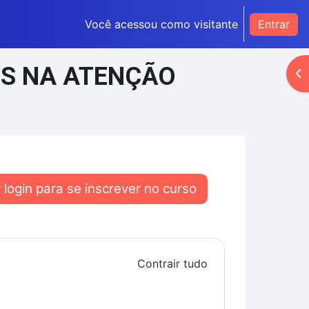
Você acessou como visitante
Entrar
IS NA ATENÇÃO
Ab
 login para se inscrever no curso
Contrair tudo