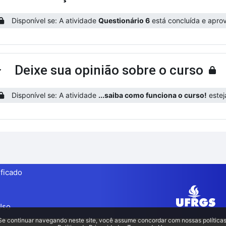
Disponível se: A atividade
Questionário 6
está concluída e aprov
Deixe sua opinião sobre o curso
ntrair
Disponível se: A atividade
...saiba como funciona o curso!
estej
ificado
Uso
Se continuar navegando neste site, você assume concordar com nossas políticas
Privacidade