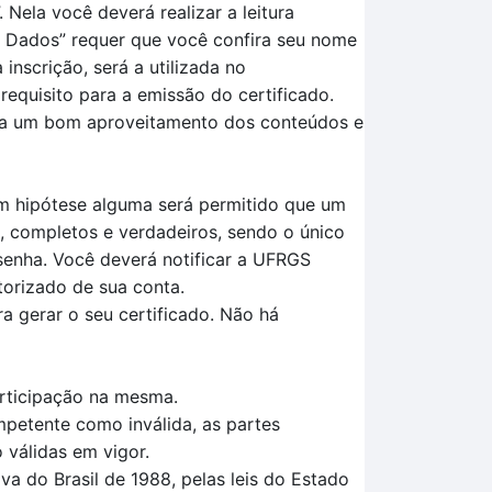
.
Nela você deverá realizar a leitura
s
D
ados
” requer que você confira seu nome
nscrição, será a utilizada no
requisito para a
emissão do certificado.
ara um bom aproveitamento dos conteúdos e
Em hipótese alguma será permitido que um
, completos e verdadeiros, sendo o único
senha. Você deverá notificar a UFRGS
torizado de sua conta.
a gerar o seu certificado. Não há
articipação na mesma.
mpetente como inválida, as partes
 válidas em vigor.
a do Brasil de 1988, pelas leis do Estado