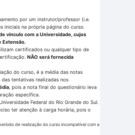
mento por um instrutor/professor (i.e.
 iniciais na própria página do curso.
de vínculo com a Universidade, cujos
e Extensão.
ilizam certificados ou qualquer tipo de
ertificação
.
NÃO
será fornecida
liação
do curso, é a média das notas
 das tentativas
realizadas no
s
édia
, pois a nota final do questionário leva
ração específica
.
Universidade Federal do Rio Grande do Sul.
ciso ter atenção à carga horária, pois o
 período de realização do curso incompatível com a