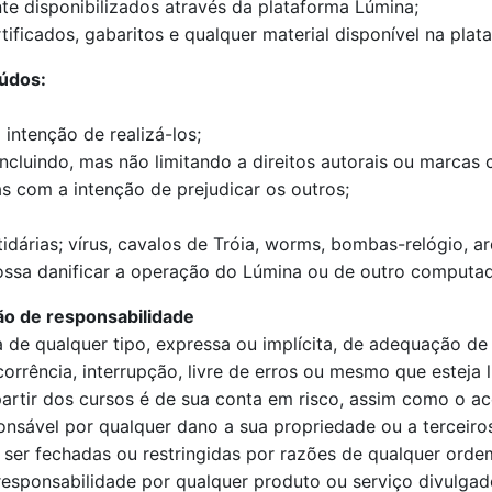
te disponibilizados através da plataforma Lúmina;
tificados, gabaritos e qualquer material disponível na plat
eúdos:
intenção de realizá-los;
incluindo, mas não limitando a direitos autorais ou marcas 
 com a intenção de prejudicar os outros;
rtidárias; vírus, cavalos de Tróia, worms, bombas-relógio, 
possa danificar a operação do Lúmina ou de outro computad
ão de responsabilidade
a de qualquer tipo, expressa ou implícita, de adequação d
rrência, interrupção, livre de erros ou mesmo que esteja 
artir dos cursos é de sua conta em risco, assim como o ac
onsável por qualquer dano a sua propriedade ou a terceir
 ser fechadas ou restringidas por razões de qualquer orde
sponsabilidade por qualquer produto ou serviço divulgado