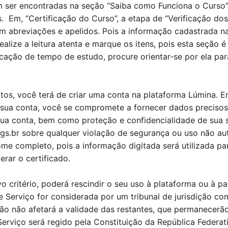
 ser encontradas na seção “Saiba como Funciona o Curso”
s.
Em
, “Certificação
do Curso”, a et
a
pa de
“V
erificação do
breviações e apelidos. Pois a informação cadastrada na i
realize a leitura aten
t
a e marque os itens, pois esta seção é 
icação de tempo
de estudo, procure orientar-se por ela p
tos, você terá de criar uma conta na plataforma Lúmina. 
a sua conta, você se compromete a fornecer dados precisos
sua conta, bem como proteção e confidencialidade de sua 
gs.br sobre qualquer violação de segurança ou uso não au
me completo, pois a informação digitada será utilizada par
rar o certificado.
 critério, poderá rescindir o seu uso à plataforma ou à p
Serviço for considerada por um tribunal de jurisdição co
ão não afetará a validade das restantes, que permanecerão
viço será regido pela Constituição da República Federativ