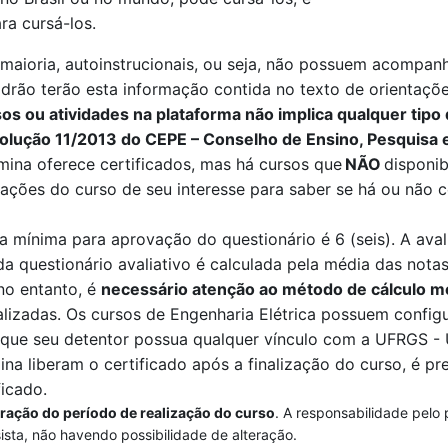
ra cursá-los.
aioria, autoinstrucionais, ou seja, não possuem acompanha
drão terão esta informação contida no texto de orientações
s ou atividades na plataforma não implica qualquer tipo 
olução 11/2013 do CEPE – Conselho de Ensino, Pesquisa 
mina
oferece certificados, mas há cursos que
NÃO
disponib
ções do curso de seu interesse para saber se há ou não c
a mínima para aprovação do questionário é 6 (seis). A ava
da questionário avaliativo é calculada pela
média das notas
 no entanto, é
necessário atenção ao método de cálculo m
alizadas
. O
s cursos de Engenharia Elétrica
possuem configu
a que seu detentor possua qualquer vínculo com a UFRGS -
ina
liberam o certificado após a finalização do curso, é pre
ficado.
eração do período de realização do curso
. A responsabilidade pelo
sista, não havendo possibilidade de alteração.