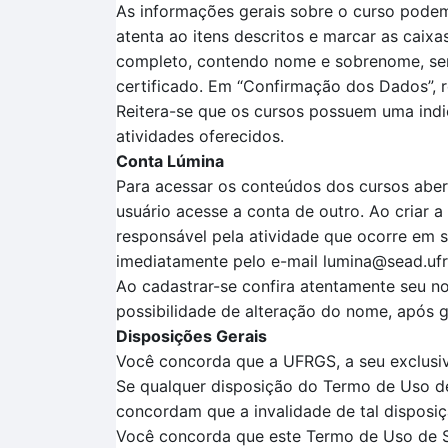
As informações gerais sobre o curso podem
atenta
ao itens descritos
e marcar as caixa
completo, contendo nome e sobrenome, sem a
certificado.
Em
“Confirmação dos Dados”
, 
Reitera-se que o
s cursos possuem uma ind
atividades oferecidos.
Conta Lúmina
Para acessar os conteúdos dos cursos aber
usuário acesse a conta de outro. Ao criar 
responsável pela atividade que ocorre em 
imediatamente pelo e-mail lumina@sead.ufr
Ao cadastrar-se confira atentamente seu no
possibilidade de alteração do nome, após ge
Disposições Gerais
Você concorda que a UFRGS, a seu exclusivo
Se qualquer disposição do Termo de Uso de 
concordam que a invalidade de tal disposiç
Você concorda que este Termo de Uso de Ser