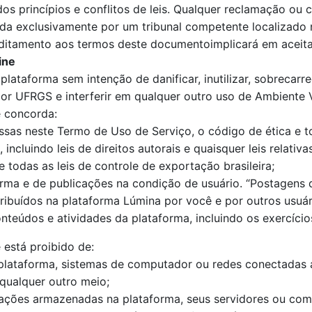
s princípios e conflitos de leis. Qualquer reclamação ou c
mida exclusivamente por um tribunal competente localizado 
ditamento aos termos deste documentoimplicará em aceita
ine
lataforma sem intenção de danificar, inutilizar, sobrecarr
or UFRGS e interferir em qualquer outro uso de Ambiente 
ê concorda:
as neste Termo de Uso de Serviço, o código de ética e toda
 incluindo leis de direitos autorais e quaisquer leis relati
 todas as leis de controle de exportação brasileira;
orma e de publicações na condição de usuário. “Postagens 
ribuídos na plataforma Lúmina por você e por outros usuár
teúdos e atividades da plataforma, incluindo os exercícios
 está proibido de:
 plataforma, sistemas de computador ou redes conectadas 
qualquer outro meio;
rmações armazenadas na plataforma, seus servidores ou co