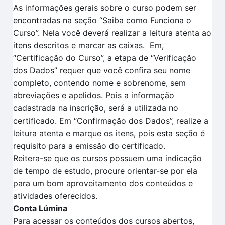
As informações gerais sobre o curso podem ser
encontradas na seção “Saiba como Funciona o
Curso”.
Nela você deverá realizar a leitura atenta
ao
itens descritos
e marcar as caixas.
Em
,
“Certificação
do Curso”, a et
a
pa de
“V
erificação
dos
D
ados
” requer que você confira seu nome
completo, contendo nome e sobrenome, sem
abreviações e apelidos. Pois a informação
cadastrada na inscrição, será a utilizada no
certificado.
Em
“Confirmação dos Dados”
, realize a
leitura aten
t
a e marque os itens, pois esta seção é
requisito para a
emissão do certificado.
Reitera-se que o
s cursos possuem uma indicação
de tempo
de estudo, procure orientar-se por ela
para um bom aproveitamento dos conteúdos e
atividades oferecidos.
Conta Lúmina
Para acessar os conteúdos dos cursos abertos,