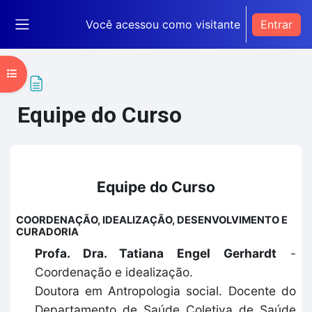
Ir para o conteúdo principal
Você acessou como visitante
Entrar
Painel lateral
Abrir índice do curso
Equipe do Curso
Condições de conclusão
Equipe do Curso
COORDENAÇÃO, IDEALIZAÇÃO, DESENVOLVIMENTO E
CURADORIA
Profa. Dra. Tatiana Engel Gerhardt
-
Coordenação e idealização.
Doutora em Antropologia social. Docente do
Departamento de Saúde Coletiva de Saúde