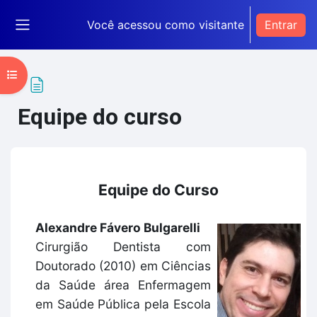
Ir para o conteúdo principal
Você acessou como visitante
Entrar
Painel lateral
Abrir índice do curso
Equipe do curso
Condições de conclusão
Equipe do Curso
Alexandre Fávero Bulgarelli
Cirurgião Dentista com
Doutorado (2010) em Ciências
da Saúde área Enfermagem
em Saúde Pública pela Escola