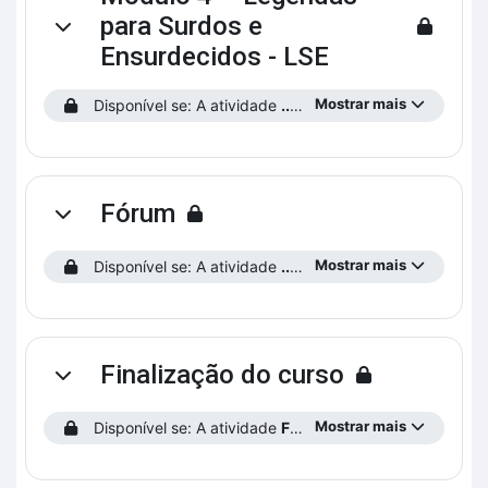
para Surdos e
Contrair
Ensurdecidos - LSE
Mostrar mais
Disponível se: A atividade
...preencha o Perfil do Estudante!
Fórum
Contrair
Mostrar mais
Disponível se: A atividade
...preencha o Perfil do Estudante!
Finalização do curso
Contrair
Mostrar mais
Disponível se: A atividade
Finalizando o curso...
esteja