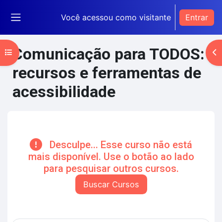
Ir para o conteúdo principal
Você acessou como visitante
Entrar
Painel lateral
Comunicação para TODOS:
Abrir índice do curso
Ab
recursos e ferramentas de
acessibilidade
Blocos de conteúdo principal
Desculpe... Esse curso não está
mais disponível. Use o botão ao lado
para pesquisar outros cursos.
Buscar Cursos