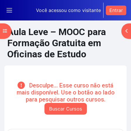
Ir para o conteúdo principal
Você acessou como visitante
Entrar
Painel lateral
Aula Leve – MOOC para
Abrir índice do curso
Ab
Formação Gratuita em
Oficinas de Estudo
Blocos de conteúdo principal
Desculpe... Esse curso não está
mais disponível. Use o botão ao lado
para pesquisar outros cursos.
Buscar Cursos