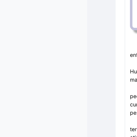
en
Hu
ma
pe
cu
pe
te