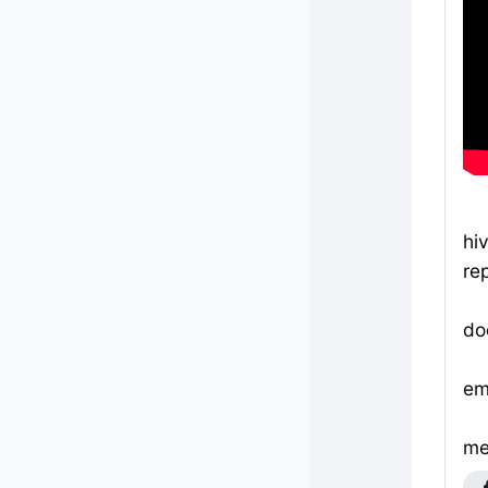
hi
re
do
em
me