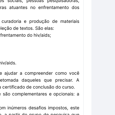
es sociais, pessoas pesquisadoras,
utras atuantes no enfrentamento dos
curadoria e produção de materiais
leção de textos. São elas:
frentamento do hiv/aids;
iv/aids.
i te ajudar a compreender como você
retomada daqueles que precisar. A
u certificado de conclusão do curso.
ue são complementares e opcionais: a
m inúmeros desafios impostos, este
no, a partir do grupo de pesquisa que