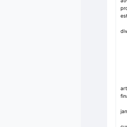
at
pr
es
di
ar
fi
ja
cu