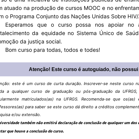
m atuado na produção de cursos MOOC e no enfrentam
m o Programa Conjunto das Nações Unidas Sobre HIV/A
Esperamos que o curso possa nos apoiar no a
rtalecimento da equidade no Sistema Único de Saúd
omoção da justiça social.
Bom curso para todas, todos e todes!
Atenção! Este curso é autoguiado, não possui t
nção: este é um curso de curta duração. Inscrever-se neste curso nã
ada a qualquer curso de graduação ou pós-graduação da UFRGS, 
ularmente matriculados(as) na UFRGS. Recomenda-se que os(as) 
fessores(as) para saber se este curso dá direito a créditos complement
quisa e/ou extensão.
niversidade também não emitirá declaração de conclusão de qualquer um dos cu
star que houve a conclusão do curso.