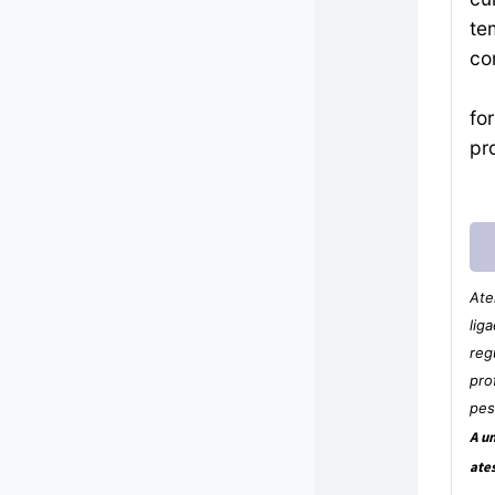
te
co
fo
pr
Ate
lig
reg
pro
pes
A u
ate