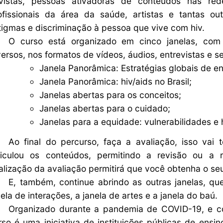
ivistas, pessoas ativadoras de conteúdos nas red
ofissionais da área da saúde, artistas e tantas o
tigmas e discriminação à pessoa que vive com hiv.
O curso está organizado em cinco janelas, com 
versos, nos formatos de vídeos, áudios, entrevistas e se
Janela Panorâmica: Estratégias globais de en
Janela Panorâmica: hiv/aids no Brasil;
Janelas abertas para os conceitos;
Janelas abertas para o cuidado;
Janelas para a equidade: vulnerabilidades e h
Ao final do percurso, faça a avaliação, isso va
ticulou os conteúdos, permitindo a revisão ou a 
nalização da avaliação permitirá que você obtenha o se
E, também, continue abrindo as outras janelas, q
nela de interações, a janela de artes e a janela do baú.
Organizado durante a pandemia de COVID-19, e co
rso é uma iniciativa de instituições públicas de ensi