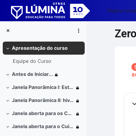
Ir para o conteúdo principal
Página inicia
Zero
Apresentação do curso
Contrair
Blo
Equipe do Curso
a
Antes de Iniciar...
Contrair
Janela Panorâmica I: Estratégias globais de enfrentamento do hiv/aids
Contrair
Co
Janela Panorâmica II: hiv/aids no Brasil
Contrair
Co
Janela aberta para os Conceitos
Contrair
Janela aberta para o Cuidado
Contrair