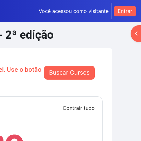
Você acessou como visitante
Entrar
- 2ª edição
Ab
l. Use o botão
Buscar Cursos
Contrair tudo