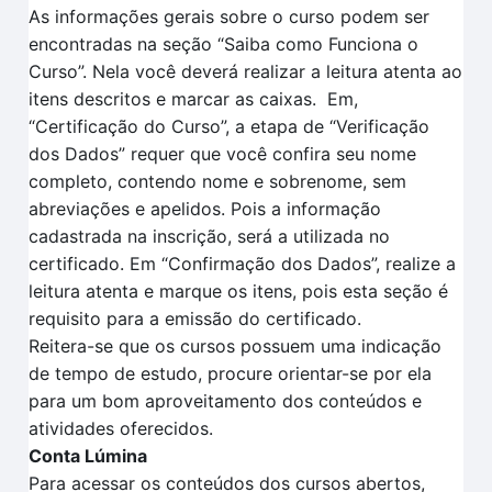
As informações gerais sobre o curso podem ser
encontradas na seção “Saiba como Funciona o
Curso”.
Nela você deverá realizar a leitura atenta
ao
itens descritos
e marcar as caixas.
Em
,
“Certificação
do Curso”, a et
a
pa de
“V
erificação
dos
D
ados
” requer que você confira seu nome
completo, contendo nome e sobrenome, sem
abreviações e apelidos. Pois a informação
cadastrada na inscrição, será a utilizada no
certificado.
Em
“Confirmação dos Dados”
, realize a
leitura aten
t
a e marque os itens, pois esta seção é
requisito para a
emissão do certificado.
Reitera-se que o
s cursos possuem uma indicação
de tempo
de estudo, procure orientar-se por ela
para um bom aproveitamento dos conteúdos e
atividades oferecidos.
Conta Lúmina
Para acessar os conteúdos dos cursos abertos,