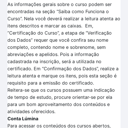
As informações gerais sobre o curso podem ser
encontradas na seção “Saiba como Funciona o
Curso”.
Nela você deverá realizar a leitura atenta
ao
itens descritos
e marcar as caixas.
Em
,
“Certificação
do Curso”, a et
a
pa de
“V
erificação
dos
D
ados
” requer que você confira seu nome
completo, contendo nome e sobrenome, sem
abreviações e apelidos. Pois a informação
cadastrada na inscrição, será a utilizada no
certificado.
Em
“Confirmação dos Dados”
, realize a
leitura aten
t
a e marque os itens, pois esta seção é
requisito para a
emissão do certificado.
Reitera-se que o
s cursos possuem uma indicação
de tempo
de estudo, procure orientar-se por ela
para um bom aproveitamento dos conteúdos e
atividades oferecidos.
Conta Lúmina
Para acessar os conteúdos dos cursos abertos,