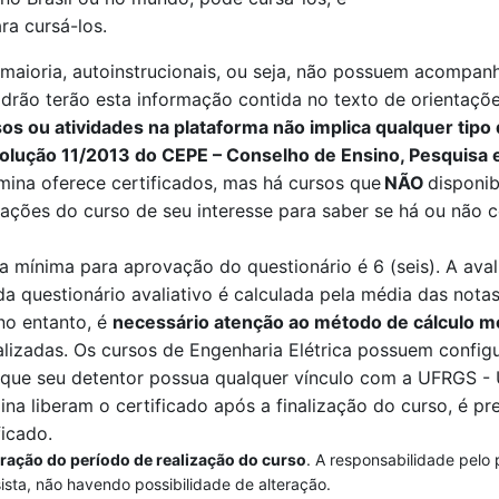
ra cursá-los.
aioria, autoinstrucionais, ou seja, não possuem acompanha
drão terão esta informação contida no texto de orientações
s ou atividades na plataforma não implica qualquer tipo 
olução 11/2013 do CEPE – Conselho de Ensino, Pesquisa 
mina
oferece certificados, mas há cursos que
NÃO
disponib
ções do curso de seu interesse para saber se há ou não c
a mínima para aprovação do questionário é 6 (seis). A ava
da questionário avaliativo é calculada pela
média das notas
 no entanto, é
necessário atenção ao método de cálculo m
alizadas
. O
s cursos de Engenharia Elétrica
possuem configu
a que seu detentor possua qualquer vínculo com a UFRGS -
ina
liberam o certificado após a finalização do curso, é pre
ficado.
eração do período de realização do curso
. A responsabilidade pelo
sista, não havendo possibilidade de alteração.