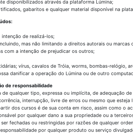
te disponibilizados através da plataforma Lúmina;
tificados, gabaritos e qualquer material disponível na plat
eúdos:
intenção de realizá-los;
incluindo, mas não limitando a direitos autorais ou marcas 
 com a intenção de prejudicar os outros;
rtidárias; vírus, cavalos de Tróia, worms, bombas-relógio, 
possa danificar a operação do Lúmina ou de outro computad
ão de responsabilidade
a de qualquer tipo, expressa ou implícita, de adequação d
rrência, interrupção, livre de erros ou mesmo que esteja 
artir dos cursos é de sua conta em risco, assim como o ac
onsável por qualquer dano a sua propriedade ou a terceir
 ser fechadas ou restringidas por razões de qualquer orde
sponsabilidade por qualquer produto ou serviço divulgado