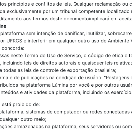
s princípios e conflitos de leis. Qualquer reclamação ou c
mida exclusivamente por um tribunal competente localizado 
ditamento aos termos deste documentoimplicará em aceita
ine
lataforma sem intenção de danificar, inutilizar, sobrecarr
or UFRGS e interferir em qualquer outro uso de Ambiente 
ê concorda:
as neste Termo de Uso de Serviço, o código de ética e toda
 incluindo leis de direitos autorais e quaisquer leis relati
 todas as leis de controle de exportação brasileira;
orma e de publicações na condição de usuário. “Postagens 
ribuídos na plataforma Lúmina por você e por outros usuár
teúdos e atividades da plataforma, incluindo os exercícios
 está proibido de:
 plataforma, sistemas de computador ou redes conectadas 
qualquer outro meio;
rmações armazenadas na plataforma, seus servidores ou co