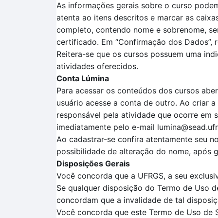
As informações gerais sobre o curso podem
atenta
ao itens descritos
e marcar as caixa
completo, contendo nome e sobrenome, sem a
certificado.
Em
“Confirmação dos Dados”
, 
Reitera-se que o
s cursos possuem uma ind
atividades oferecidos.
Conta Lúmina
Para acessar os conteúdos dos cursos aber
usuário acesse a conta de outro. Ao criar 
responsável pela atividade que ocorre em 
imediatamente pelo e-mail lumina@sead.ufr
Ao cadastrar-se confira atentamente seu no
possibilidade de alteração do nome, após ge
Disposições Gerais
Você concorda que a UFRGS, a seu exclusivo
Se qualquer disposição do Termo de Uso de 
concordam que a invalidade de tal disposiç
Você concorda que este Termo de Uso de Ser