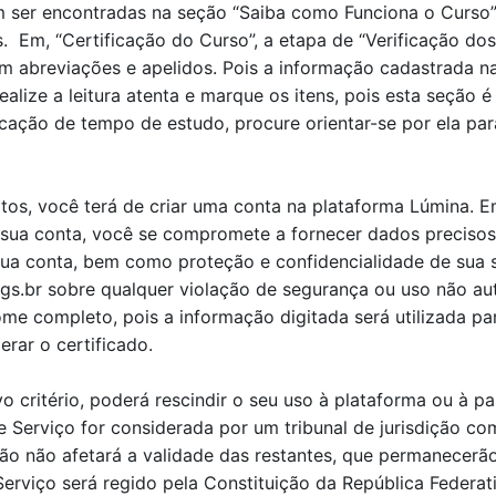
 ser encontradas na seção “Saiba como Funciona o Curso”
s.
Em
, “Certificação
do Curso”, a et
a
pa de
“V
erificação do
breviações e apelidos. Pois a informação cadastrada na i
realize a leitura aten
t
a e marque os itens, pois esta seção é 
icação de tempo
de estudo, procure orientar-se por ela p
tos, você terá de criar uma conta na plataforma Lúmina. 
a sua conta, você se compromete a fornecer dados precisos
sua conta, bem como proteção e confidencialidade de sua 
gs.br sobre qualquer violação de segurança ou uso não au
me completo, pois a informação digitada será utilizada par
rar o certificado.
 critério, poderá rescindir o seu uso à plataforma ou à p
Serviço for considerada por um tribunal de jurisdição co
ão não afetará a validade das restantes, que permanecerão
viço será regido pela Constituição da República Federativ