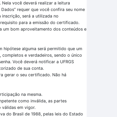
.
Nela você deverá realizar a leitura
s
D
ados
” requer que você confira seu nome
nscrição, será a utilizada no
requisito para a
emissão do certificado.
ara um bom aproveitamento dos conteúdos e
Em hipótese alguma será permitido que um
, completos e verdadeiros, sendo o único
senha. Você deverá notificar a UFRGS
torizado de sua conta.
a gerar o seu certificado. Não há
articipação na mesma.
mpetente como inválida, as partes
 válidas em vigor.
a do Brasil de 1988, pelas leis do Estado