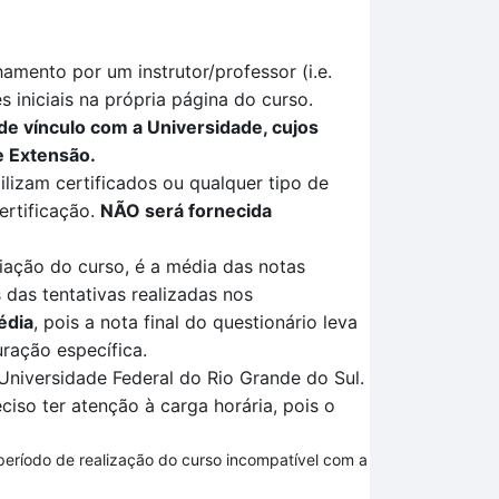
mento por um instrutor/professor (i.e.
 iniciais na própria página do curso.
de vínculo com a Universidade, cujos
e Extensão.
ilizam certificados ou qualquer tipo de
ertificação
.
NÃO
será fornecida
liação
do curso, é a média das notas
 das tentativas
realizadas no
s
édia
, pois a nota final do questionário leva
ração específica
.
Universidade Federal do Rio Grande do Sul.
ciso ter atenção à carga horária, pois o
 período de realização do curso incompatível com a