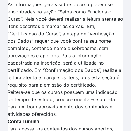
As informações gerais sobre o curso podem ser
encontradas na seção “Saiba como Funciona o
Curso”.
Nela você deverá realizar a leitura atenta
ao
itens descritos
e marcar as caixas.
Em
,
“Certificação
do Curso”, a et
a
pa de
“V
erificação
dos
D
ados
” requer que você confira seu nome
completo, contendo nome e sobrenome, sem
abreviações e apelidos. Pois a informação
cadastrada na inscrição, será a utilizada no
certificado.
Em
“Confirmação dos Dados”
, realize a
leitura aten
t
a e marque os itens, pois esta seção é
requisito para a
emissão do certificado.
Reitera-se que o
s cursos possuem uma indicação
de tempo
de estudo, procure orientar-se por ela
para um bom aproveitamento dos conteúdos e
atividades oferecidos.
Conta Lúmina
Para acessar os conteúdos dos cursos abertos,