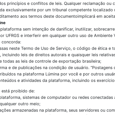
s princípios e conflitos de leis. Qualquer reclamação ou c
mida exclusivamente por um tribunal competente localizado 
ditamento aos termos deste documentoimplicará em aceita
ine
lataforma sem intenção de danificar, inutilizar, sobrecarr
or UFRGS e interferir em qualquer outro uso de Ambiente 
ê concorda:
as neste Termo de Uso de Serviço, o código de ética e toda
 incluindo leis de direitos autorais e quaisquer leis relati
 todas as leis de controle de exportação brasileira;
orma e de publicações na condição de usuário. “Postagens 
ribuídos na plataforma Lúmina por você e por outros usuár
teúdos e atividades da plataforma, incluindo os exercícios
 está proibido de:
 plataforma, sistemas de computador ou redes conectadas 
qualquer outro meio;
rmações armazenadas na plataforma, seus servidores ou co