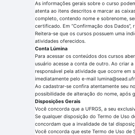
As informações gerais sobre o curso podem
atenta
ao itens descritos
e marcar as caixa
completo, contendo nome e sobrenome, sem a
certificado.
Em
“Confirmação dos Dados”
, 
Reitera-se que o
s cursos possuem uma ind
atividades oferecidos.
Conta Lúmina
Para acessar os conteúdos dos cursos aber
usuário acesse a conta de outro. Ao criar 
responsável pela atividade que ocorre em 
imediatamente pelo e-mail lumina@sead.ufr
Ao cadastrar-se confira atentamente seu no
possibilidade de alteração do nome, após ge
Disposições Gerais
Você concorda que a UFRGS, a seu exclusivo
Se qualquer disposição do Termo de Uso de 
concordam que a invalidade de tal disposiç
Você concorda que este Termo de Uso de Ser