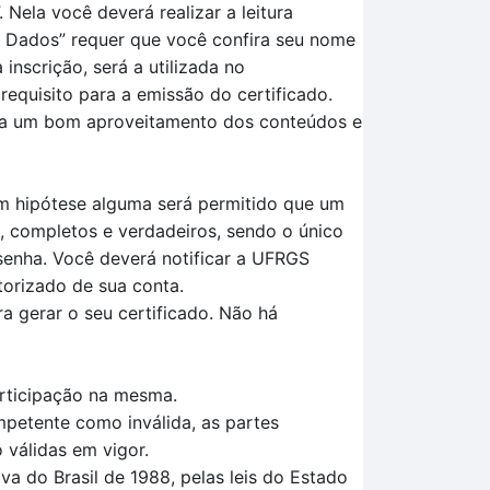
.
Nela você deverá realizar a leitura
s
D
ados
” requer que você confira seu nome
nscrição, será a utilizada no
requisito para a
emissão do certificado.
ara um bom aproveitamento dos conteúdos e
Em hipótese alguma será permitido que um
, completos e verdadeiros, sendo o único
senha. Você deverá notificar a UFRGS
torizado de sua conta.
a gerar o seu certificado. Não há
articipação na mesma.
mpetente como inválida, as partes
 válidas em vigor.
a do Brasil de 1988, pelas leis do Estado