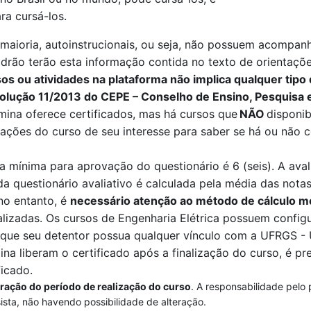
ra cursá-los.
aioria, autoinstrucionais, ou seja, não possuem acompanha
drão terão esta informação contida no texto de orientações
s ou atividades na plataforma não implica qualquer tipo 
olução 11/2013 do CEPE – Conselho de Ensino, Pesquisa 
mina
oferece certificados, mas há cursos que
NÃO
disponib
ções do curso de seu interesse para saber se há ou não c
a mínima para aprovação do questionário é 6 (seis). A ava
da questionário avaliativo é calculada pela
média das notas
 no entanto, é
necessário atenção ao método de cálculo m
alizadas
. O
s cursos de Engenharia Elétrica
possuem configu
a que seu detentor possua qualquer vínculo com a UFRGS -
ina
liberam o certificado após a finalização do curso, é pre
ficado.
eração do período de realização do curso
. A responsabilidade pelo
sista, não havendo possibilidade de alteração.