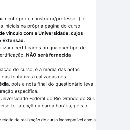
mento por um instrutor/professor (i.e.
 iniciais na própria página do curso.
de vínculo com a Universidade, cujos
e Extensão.
ilizam certificados ou qualquer tipo de
ertificação
.
NÃO
será fornecida
liação
do curso, é a média das notas
 das tentativas
realizadas no
s
édia
, pois a nota final do questionário leva
ração específica
.
Universidade Federal do Rio Grande do Sul.
ciso ter atenção à carga horária, pois o
 período de realização do curso incompatível com a