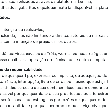
te disponibilizados através da plataforma Lúmina;
tificados, gabaritos e qualquer material disponível na plat
eúdos:
intenção de realizá-los;
incluindo, mas não limitando a direitos autorais ou marcas 
 com a intenção de prejudicar os outros;
rtidárias; vírus, cavalos de Tróia, worms, bombas-relógio, 
possa danificar a operação do Lúmina ou de outro computad
ão de responsabilidade
a de qualquer tipo, expressa ou implícita, de adequação d
rrência, interrupção, livre de erros ou mesmo que esteja 
artir dos cursos é de sua conta em risco, assim como o ac
onsável por qualquer dano a sua propriedade ou a terceir
 ser fechadas ou restringidas por razões de qualquer orde
sponsabilidade por qualquer produto ou serviço divulgado