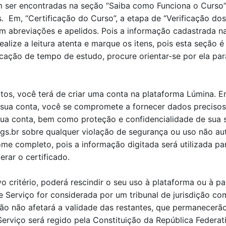
 ser encontradas na seção “Saiba como Funciona o Curso”
s.
Em
, “Certificação
do Curso”, a et
a
pa de
“V
erificação do
breviações e apelidos. Pois a informação cadastrada na i
realize a leitura aten
t
a e marque os itens, pois esta seção é 
icação de tempo
de estudo, procure orientar-se por ela p
tos, você terá de criar uma conta na plataforma Lúmina. 
a sua conta, você se compromete a fornecer dados precisos
sua conta, bem como proteção e confidencialidade de sua 
gs.br sobre qualquer violação de segurança ou uso não au
me completo, pois a informação digitada será utilizada par
rar o certificado.
 critério, poderá rescindir o seu uso à plataforma ou à p
Serviço for considerada por um tribunal de jurisdição co
ão não afetará a validade das restantes, que permanecerão
viço será regido pela Constituição da República Federativ