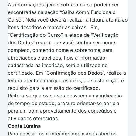
As informações gerais sobre o curso podem ser
encontradas na seção “Saiba como Funciona o
Curso”.
Nela você deverá realizar a leitura atenta
ao
itens descritos
e marcar as caixas.
Em
,
“Certificação
do Curso”, a et
a
pa de
“V
erificação
dos
D
ados
” requer que você confira seu nome
completo, contendo nome e sobrenome, sem
abreviações e apelidos. Pois a informação
cadastrada na inscrição, será a utilizada no
certificado.
Em
“Confirmação dos Dados”
, realize a
leitura aten
t
a e marque os itens, pois esta seção é
requisito para a
emissão do certificado.
Reitera-se que o
s cursos possuem uma indicação
de tempo
de estudo, procure orientar-se por ela
para um bom aproveitamento dos conteúdos e
atividades oferecidos.
Conta Lúmina
Para acessar os conteúdos dos cursos abertos,