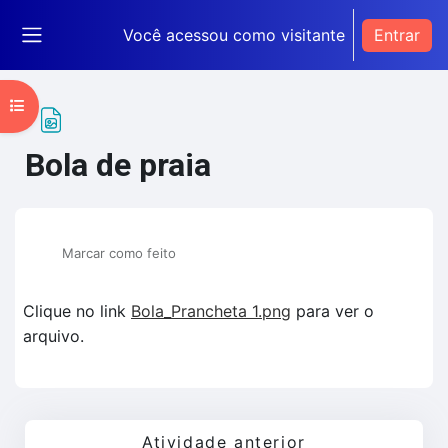
Ir para o conteúdo principal
Você acessou como visitante
Entrar
Painel lateral
Abrir índice do curso
Bola de praia
Condições de conclusão
Marcar como feito
Clique no link
Bola_Prancheta 1.png
para ver o
arquivo.
Atividade anterior