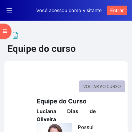
Ir para o conteúdo principal
Você acessou como visitante
Entrar
Painel lateral
Abrir índice do curso
Equipe do curso
Condições de conclusão
VOLTAR AO CURSO
Equipe do Curso
Luciana Dias de
Oliveira
Possui