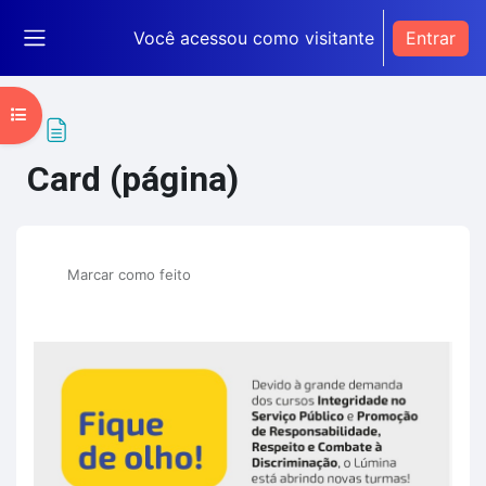
Ir para o conteúdo principal
Você acessou como visitante
Entrar
Painel lateral
Abrir índice do curso
Card (página)
Condições de conclusão
Marcar como feito