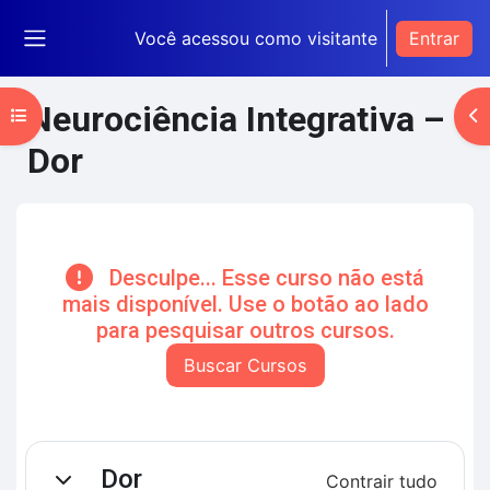
Ir para o conteúdo principal
Você acessou como visitante
Entrar
Painel lateral
Neurociência Integrativa –
Abrir índice do curso
Ab
Dor
Blocos de conteúdo principal
Desculpe... Esse curso não está
mais disponível. Use o botão ao lado
para pesquisar outros cursos.
Buscar Cursos
Contorno da seção
Dor
Contrair tudo
Contrair