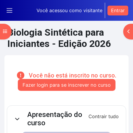
Ir para o conteúdo principal
Você acessou como visitante
Entrar
Painel lateral
Biologia Sintética para
Abrir índice do curso
Ab
Iniciantes - Edição 2026
Blocos de conteúdo principal
Você não está inscrito no curso.
Fazer login para se inscrever no curso
Contorno da seção
Apresentação do
Contrair tudo
Contrair
curso