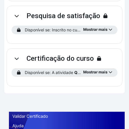
Pesquisa de satisfação
Contrair
Mostrar mais
Disponível se: Inscrito no curso.
Certificação do curso
Contrair
Mostrar mais
Disponível se: A atividade
Questionário Final
está conc
Validar Certificado
Ajuda