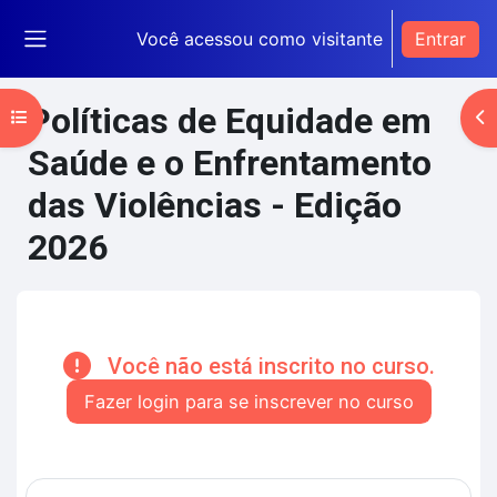
Ir para o conteúdo principal
Você acessou como visitante
Entrar
Painel lateral
Políticas de Equidade em
Abrir índice do curso
Ab
Saúde e o Enfrentamento
das Violências - Edição
2026
Blocos de conteúdo principal
Você não está inscrito no curso.
Fazer login para se inscrever no curso
Contorno da seção