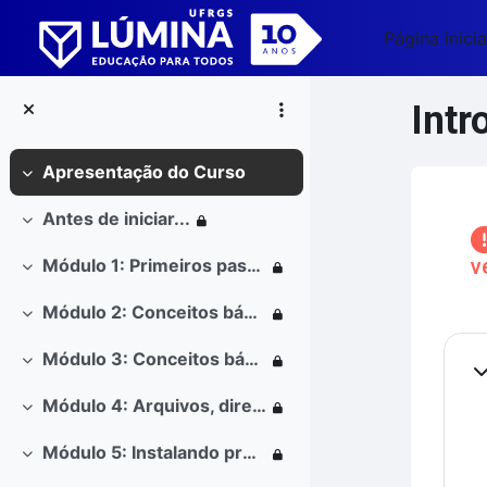
Ir para o conteúdo principal
Página inicia
Intr
Apresentação do Curso
Contrair
Blo
Antes de iniciar...
Contrair
v
Módulo 1: Primeiros passos
Contrair
Módulo 2: Conceitos básicos sobre tipos de usuário, interfaces e interface gráfica
Contrair
Co
Módulo 3: Conceitos básicos sobre interface de texto e um editor de texto
Contrair
Co
Módulo 4: Arquivos, diretórios, permissões e localização de arquivos
Contrair
Módulo 5: Instalando programas
Contrair