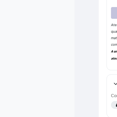
Ate
qua
mat
com
A u
ate
Co
Com