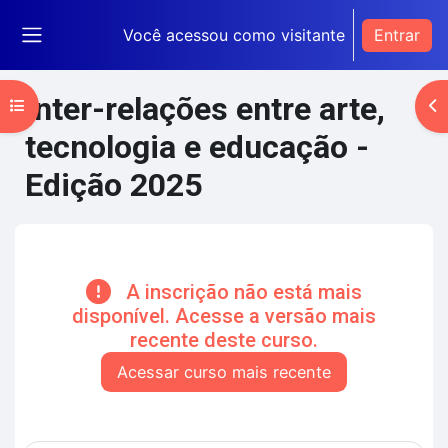
Ir para o conteúdo principal
Você acessou como visitante
Entrar
Painel lateral
Inter-relações entre arte,
Abrir índice do curso
Ab
tecnologia e educação -
Edição 2025
Blocos de conteúdo principal
A inscrição não está mais
disponível. Acesse a versão mais
recente deste curso.
Acessar curso mais recente