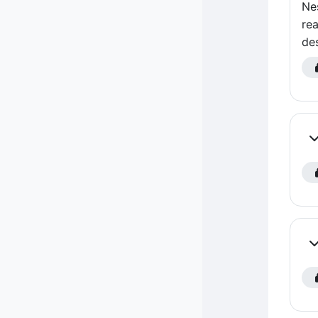
Ne
re
de
Co
Co