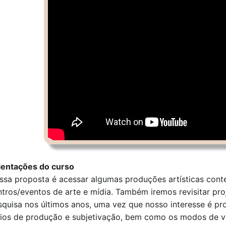
ientações do curso
ssa proposta é acessar algumas produções artísticas cont
ntros/eventos de arte e mídia. Também iremos revisitar pr
squisa nos últimos anos, uma vez que nosso interesse é p
ios de produção e subjetivação, bem como os modos de v