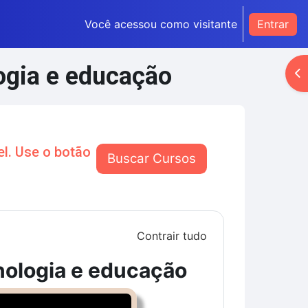
Você acessou como visitante
Entrar
logia e educação
Ab
l. Use o botão
Buscar Cursos
Contrair tudo
cnologia e educação