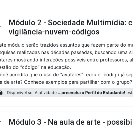
Módulo 2 - Sociedade Multimídia: c
ntrair
vigilância-nuvem-códigos
ste módulo serão trazidos assuntos que fazem parte do mu
squisas realizadas nas décadas passadas, buscando uma s
tares mostrando interações possíveis entre professores, alu
estão do “código” na educação.
Você acredita que o uso de “avatares” e/ou o código já sej
la de arte? Conhece exemplos para partilhar com o grupo?
Disponível se: A atividade
...preencha o Perfil do Estudante!
este
Módulo 3 - Na aula de arte - possib
ntrair