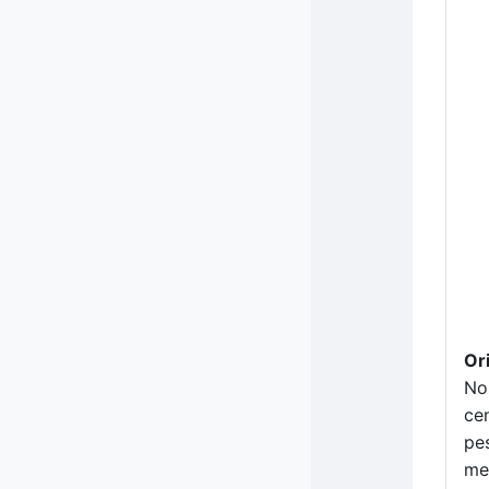
Or
No
ce
pe
me