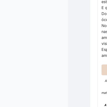
es
E 
Do
óc
No
na
am
vi
Es
am
A
mat
A