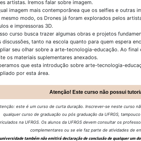
tes artistas. Iremos falar sobre imagem.
qual imagem mais contemporânea que os selfies e outras im
 mesmo modo, os Drones já foram explorados pelos artist
ulos e impressoras 3D.
sso curso busca trazer algumas obras e projetos fundame
s discussões, tanto na escola quanto para quem espera enc
pliar seu olhar sobre a arte-tecnologia-educação. Ao final
site os materiais suplementares anexados.
peramos que esta introdução sobre arte-tecnologia-educaçã
pliado por esta área.
Atenção! Este curso não possui tutori
tenção: este é um curso de curta duração. Inscrever-se neste curso não 
qualquer curso de graduação ou pós graduação da UFRGS, tampouco u
riculados na UFRGS. Os alunos da UFRGS devem consultar os professore
complementares ou se ele faz parte de atividades de e
 universidade também não emitirá declaração de conclusão de qualquer um dos 