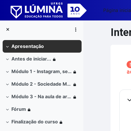
Ir para o conteúdo principal
Página inicia
Inte
Apresentação
Contrair
Blo
Antes de iniciar...
Contrair
a
Módulo 1 - Instagram, selfies, drones e arte-educ
Contrair
Módulo 2 - Sociedade Multimídia: corpo-avatar-robot / vigilância-nuvem-códigos
Contrair
Co
Módulo 3 - Na aula de arte - possibilidades
Contrair
Co
Fórum
Contrair
Finalização do curso
Contrair