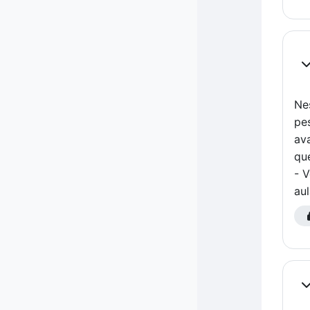
Co
Ne
pe
ava
qu
- 
au
Co