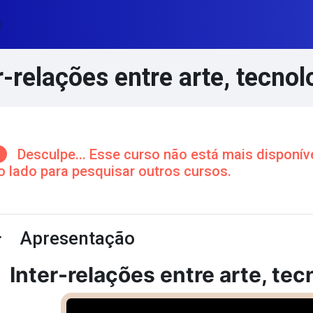
l
r-relações entre arte, tecno
cos de conteúdo principal
Desculpe... Esse curso não está mais disponíve
o lado para pesquisar outros cursos.
ntorno da seção
Apresentação
ntrair
Inter-relações entre arte, te