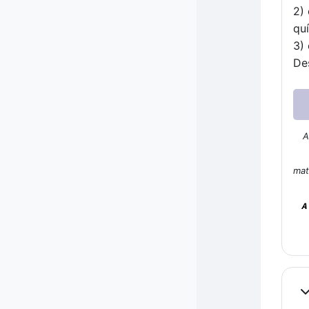
2)
qu
3)
De
A
mat
A
Co