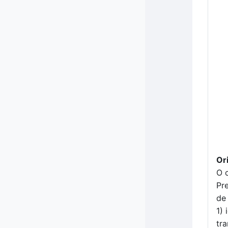
Or
O 
Pr
de
1)
tr