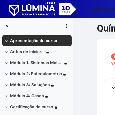
Ir para o conteúdo principal
Página inicia
Quím
Apresentação do curso
Contrair
Blo
Antes de iniciar...
Contrair
v
Módulo 1: Sistemas Materiais
Contrair
Módulo 2: Estequiometria
Contrair
Co
Módulo 3: Soluções
Contrair
Co
Módulo 4: Gases
Contrair
Certificação do curso
Contrair