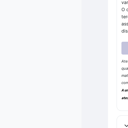
var
O 
ter
ass
di
Ate
qua
mat
com
A u
ate
Co