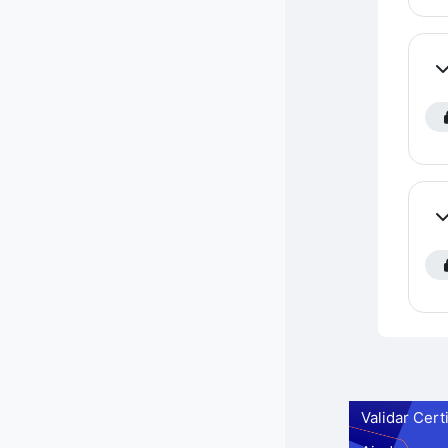
Co
Co
Validar Cert