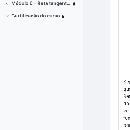
Módulo 6 – Reta tangente à curva e taxa de variação
Contrair
Certificação do curso
Contrair
Se
qu
Re
de 
ver
fun
po