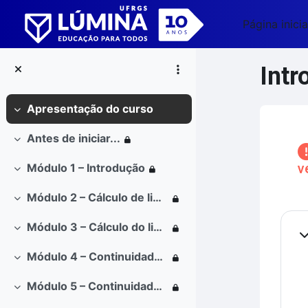
Ir para o conteúdo principal
Página inicia
Intr
Apresentação do curso
Contrair
Blo
Antes de iniciar...
Contrair
v
Módulo 1 – Introdução
Contrair
Módulo 2 – Cálculo de limites básicos, assíntota vertical e Indeterminação 0/0
Contrair
Co
Módulo 3 – Cálculo do limite das funções definidas por partes, Potência, Polinomial, Racional e limites no infinito
Contrair
Co
Módulo 4 – Continuidade em um ponto e em um intervalo
Contrair
Módulo 5 – Continuidade de uma função composta
Contrair