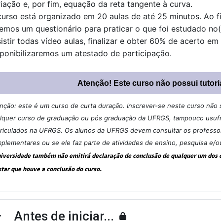
iação e, por fim, equação da reta tangente à curva. 
curso está organizado em 20 aulas de até 25 minutos. Ao f
emos um questionário para praticar o que foi estudado no(s
istir todas vídeo aulas, finalizar e obter 60% de acerto em 
sponibilizaremos um atestado de participação.
Atenção! Este curso não possui tutori
nção: este é um curso de curta duração. Inscrever-se neste curso não si
lquer curso de graduação ou pós graduação da UFRGS, tampouco usufru
riculados na UFRGS. Os alunos da UFRGS devem consultar os professore
plementares ou se ele faz parte de atividades de ensino, pesquisa e/o
niversidade também não emitirá declaração de conclusão de qualquer um dos cu
star que houve a conclusão do curso.
Antes de iniciar...
ntrair