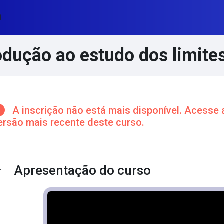
l
odução ao estudo dos limite
cos de conteúdo principal
A inscrição não está mais disponível. Acesse 
ersão mais recente deste curso.
ntorno da seção
Apresentação do curso
ntrair