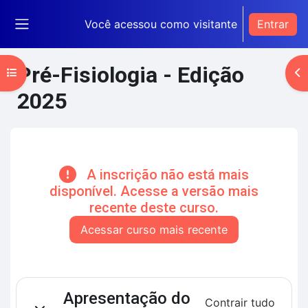
Ir para o conteúdo principal
Você acessou como visitante
Entrar
Painel lateral
Pré-Fisiologia - Edição
Abrir índice do curso
Ab
2025
Blocos de conteúdo principal
A inscrição não está mais
disponível. Acesse a versão mais
recente deste curso.
Acessar curso mais recente
Contorno da seção
Apresentação do
Contrair tudo