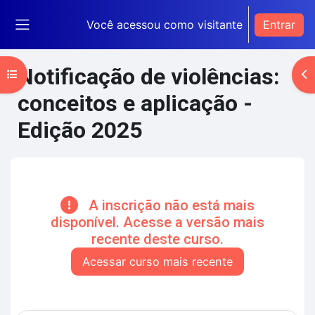
Ir para o conteúdo principal
Você acessou como visitante
Entrar
Painel lateral
Notificação de violências:
Abrir índice do curso
Ab
conceitos e aplicação -
Edição 2025
Blocos de conteúdo principal
A inscrição não está mais
disponível. Acesse a versão mais
recente deste curso.
Acessar curso mais recente