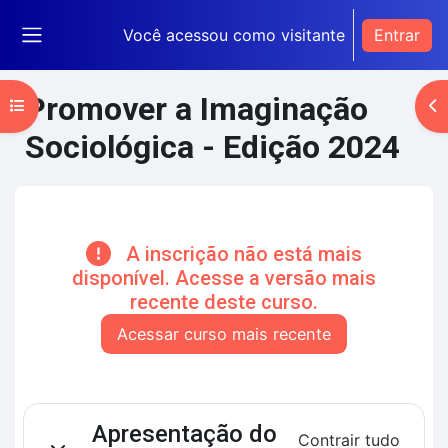
Ir para o conteúdo principal
Você acessou como visitante
Entrar
Painel lateral
Promover a Imaginação
Abrir índice do curso
Ab
Sociológica - Edição 2024
Blocos de conteúdo principal
A inscrição não está mais
disponível. Acesse a versão mais
recente deste curso.
Acessar curso mais recente
Contorno da seção
Apresentação do
Contrair tudo