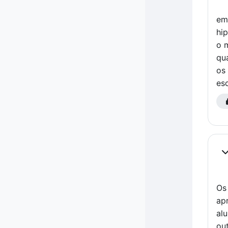
em
hi
o 
qu
os
es
Co
Fi
Os
ap
al
ou