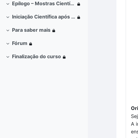
Epílogo – Mostras Científicas nas Escolas
Contrair
Iniciação Científica após pandemia de Covid-19
Contrair
Para saber mais
Contrair
Fórum
Contrair
Finalização do curso
Contrair
Or
Se
A 
en