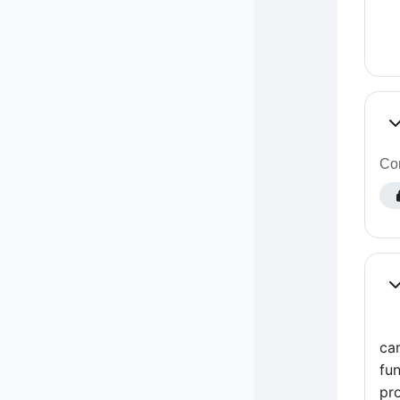
Co
Com
Co
ca
fun
pro