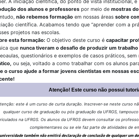
er. A iniciação científica, do ponto de vista institucional
odução dos alunos e professores
por meio de
mostras do
ntudo,
não rebemos formação
em nossas áreas
sobre com
ciação científica. Acabamos tendo que “aprender com a prát
sses projetos nas escolas.
bre esta formação:
O objetivo deste curso é
capacitar pro
sica que
nunca tiveram o desafio de produzir um trabalho 
deoaulas, questionários e exemplos de casos práticos, sem
ático
,
ou seja, voltado a como trabalhar com os alunos para
e o curso ajude a formar jovens cientistas em nossas esco
cente!
Atenção! Este curso não possui tutori
tenção: este é um curso de curta duração. Inscrever-se neste curso não 
qualquer curso de graduação ou pós graduação da UFRGS, tampouco u
riculados na UFRGS. Os alunos da UFRGS devem consultar os professore
complementares ou se ele faz parte de atividades de e
 universidade também não emitirá declaração de conclusão de qualquer um dos 