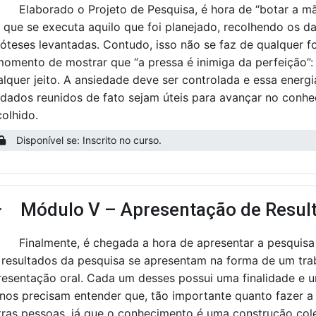
Elaborado o Projeto de Pesquisa, é hora de “botar a 
 que se executa aquilo que foi planejado, recolhendo os da
póteses levantadas. Contudo, isso não se faz de qualquer f
momento de mostrar que “a pressa é inimiga da perfeição”:
alquer jeito. A ansiedade deve ser controlada e essa ene
 dados reunidos de fato sejam úteis para avançar no conh
colhido.
Disponível se: Inscrito no curso.
Módulo V – Apresentação de Resul
ntrair
nalmente, é chegada a hora de apresentar a pesquisa à
 resultados da pesquisa se apresentam na forma de um trab
resentação oral. Cada um desses possui uma finalidade e 
unos precisam entender que, tão importante quanto fazer a
tras pessoas, já que o conhecimento é uma construção cole