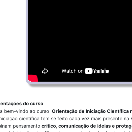
ientações do curso
ja bem-vindo ao curso
Orientação de Iniciação Científica
iniciação científica tem se feito cada vez mais presente n
sinam
p
ensamento
crítico, comunicação de ideias e prota