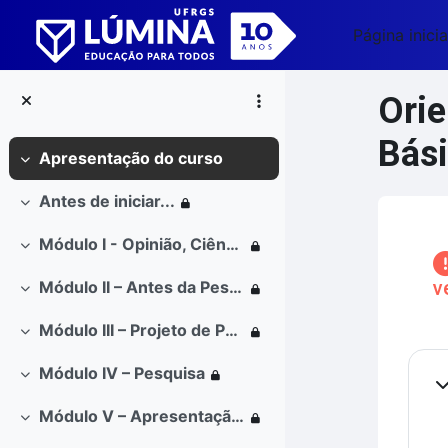
Ir para o conteúdo principal
Página inicia
Orie
Bási
Apresentação do curso
Contrair
Antes de iniciar...
Contrair
Blo
Módulo I - Opinião, Ciência e Iniciação Científica
Contrair
v
Módulo II – Antes da Pesquisa
Contrair
Módulo III – Projeto de Pesquisa
Contrair
Co
Módulo IV – Pesquisa
Contrair
Co
Módulo V – Apresentação de Resultados
Contrair