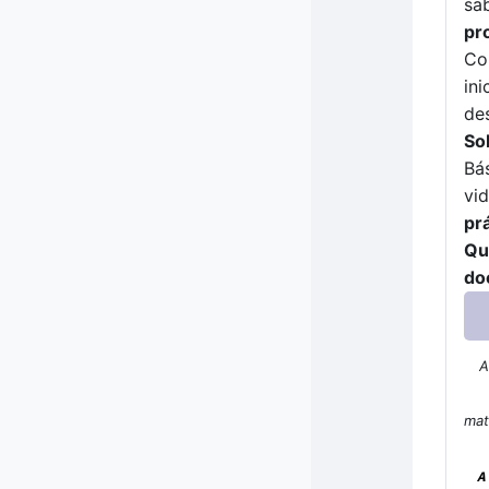
sab
pr
Co
ini
de
So
Bá
vi
pr
Qu
do
A
mat
A