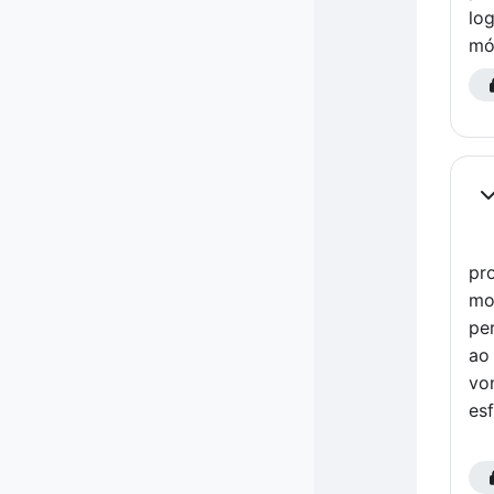
log
mó
Co
pro
mo
pe
ao 
vo
esf