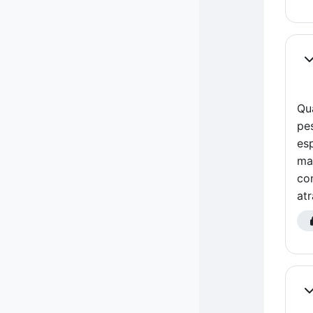
Co
Qu
pe
es
ma
co
at
Co