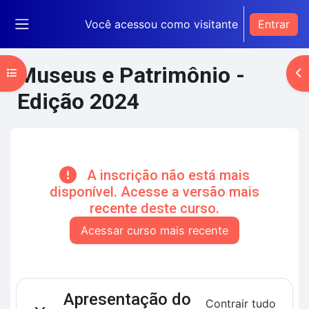
Ir para o conteúdo principal
Você acessou como visitante
Entrar
Painel lateral
Museus e Patrimônio -
Abrir índice do curso
Ab
Edição 2024
Blocos de conteúdo principal
A inscrição não está mais
disponível. Acesse a versão mais
recente deste curso.
Acessar curso mais recente
Contorno da seção
Apresentação do
Contrair tudo