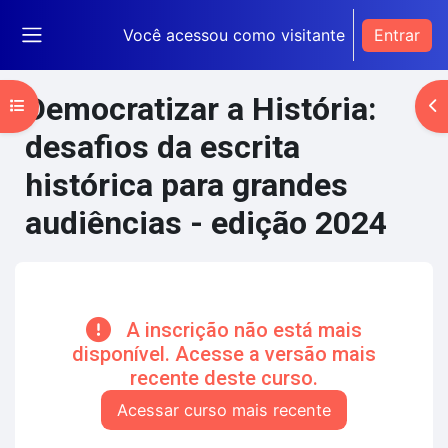
Ir para o conteúdo principal
Você acessou como visitante
Entrar
Painel lateral
Democratizar a História:
Abrir índice do curso
Ab
desafios da escrita
histórica para grandes
audiências - edição 2024
Blocos de conteúdo principal
A inscrição não está mais
disponível. Acesse a versão mais
recente deste curso.
Acessar curso mais recente