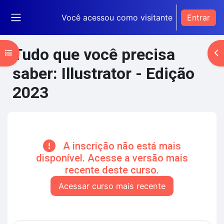
Ir para o conteúdo principal
Você acessou como visitante
Entrar
Painel lateral
Tudo que você precisa
Abrir índice do curso
Ab
saber: Illustrator - Edição
2023
Blocos de conteúdo principal
A inscrição não está mais
disponível. Acesse a versão mais
recente deste curso.
Acessar curso mais recente