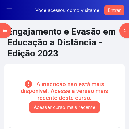
Ir para o conteúdo principal
Você acessou como visitante
Entrar
Painel lateral
Engajamento e Evasão em
Abrir índice do curso
Ab
Educação a Distância -
Edição 2023
Blocos de conteúdo principal
A inscrição não está mais
disponível. Acesse a versão mais
recente deste curso.
Acessar curso mais recente