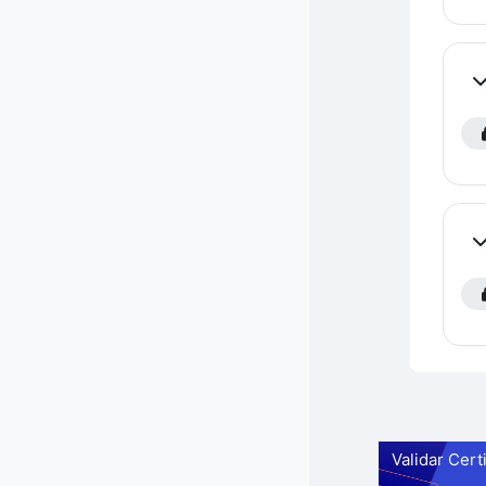
Co
Co
Validar Cert