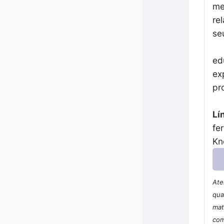
me
re
se
ed
ex
pr
Lí
fe
Kn
Ate
qua
mat
com