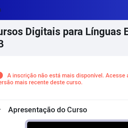
l
rsos Digitais para Línguas 
3
cos de conteúdo principal
A inscrição não está mais disponível. Acesse 
ersão mais recente deste curso.
ntorno da seção
Apresentação do Curso
ntrair