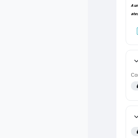
A u
ate
Co
Com
Co