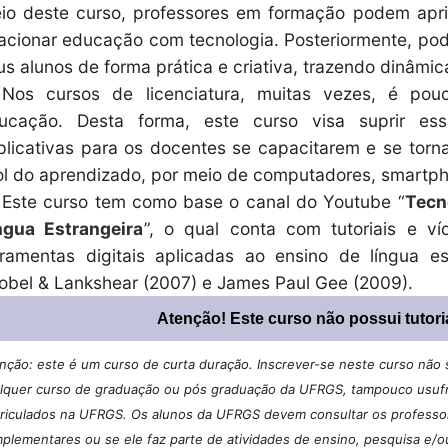
io deste curso, professores em formação podem apr
lacionar educação com tecnologia. Posteriormente, p
us alunos de forma prática e criativa, trazendo dinâmic
Nos cursos de licenciatura, muitas vezes, é po
ucação. Desta forma, este curso visa suprir es
plicativas para os docentes se capacitarem e se tor
ol do aprendizado, por meio de computadores, smartph
Este curso tem como base o canal do Youtube “
Tecn
ngua Estrangeira
”, o qual conta com tutoriais e v
rramentas digitais aplicadas ao ensino de língua e
obel & Lankshear (2007) e James Paul Gee (2009).
Atenção! Este curso não possui tutori
nção: este é um curso de curta duração. Inscrever-se neste curso não si
lquer curso de graduação ou pós graduação da UFRGS, tampouco usufru
riculados na UFRGS. Os alunos da UFRGS devem consultar os professore
plementares ou se ele faz parte de atividades de ensino, pesquisa e/o