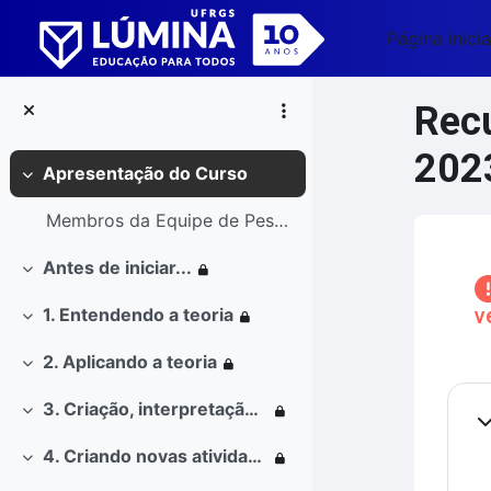
Ir para o conteúdo principal
Página inicia
Recu
202
Apresentação do Curso
Contrair
Membros da Equipe de Pesquisa
Blo
Antes de iniciar...
Contrair
v
1. Entendendo a teoria
Contrair
2. Aplicando a teoria
Contrair
Co
3. Criação, interpretação e leitura de textos
Contrair
Co
4. Criando novas atividades
Contrair