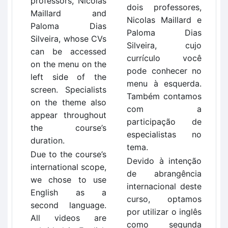
professors, Nicolas
dois professores,
Maillard and
Nicolas Maillard e
Paloma Dias
Paloma Dias
Silveira, whose CVs
Silveira, cujo
can be accessed
currículo você
on the menu on the
pode conhecer no
left side of the
menu à esquerda.
screen. Specialists
Também contamos
on the theme also
com a
appear throughout
participação de
the course’s
especialistas no
duration.
tema.
Due to the course’s
Devido à intenção
international scope,
de abrangência
we chose to use
internacional deste
English as a
curso, optamos
second language.
por utilizar o inglês
All videos are
como segunda