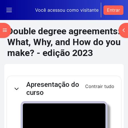
Ir para o conteúdo principal
Você acessou como visitante
Entrar
Painel lateral
Double degree agreements:
Abrir índice do curso
Ab
What, Why, and How do you
make? - edição 2023
Blocos de conteúdo principal
Contorno da seção
Apresentação do
Contrair tudo
Contrair
curso