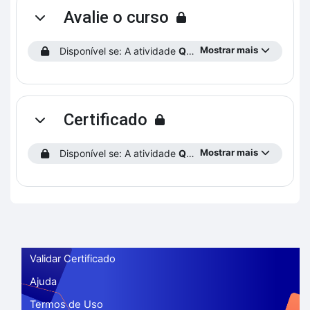
Avalie o curso
Contrair
Mostrar mais
Disponível se: A atividade
Questionário inicial
esteja m
Certificado
Contrair
Mostrar mais
Disponível se: A atividade
Questionário Final
esteja ma
Validar Certificado
Ajuda
Termos de Uso