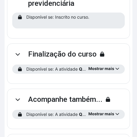
previdenciária
Disponível se: Inscrito no curso.
Finalização do curso
Contrair
Mostrar mais
Disponível se: A atividade
Questionário 8
está concluíd
Acompanhe também...
Contrair
Mostrar mais
Disponível se: A atividade
Questionário 8
está concluíd