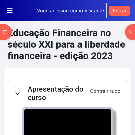
Ir para o conteúdo principal
Você acessou como visitante
Entrar
Painel lateral
Educação Financeira no
Abrir índice do curso
Ab
século XXI para a liberdade
financeira - edição 2023
Blocos de conteúdo principal
Contorno da seção
Apresentação do
Contrair tudo
Contrair
curso