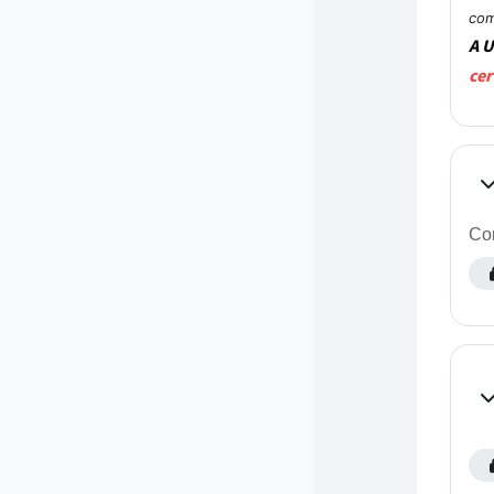
com
A U
cer
Co
Com
Co