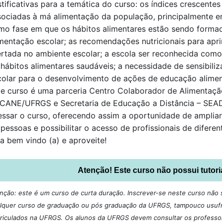
stificativas para a temática do curso: os índices crescent
sociadas à má alimentação da população, principalmente em
mo fase em que os hábitos alimentares estão sendo forma
imentação escolar; as recomendações nutricionais para apr
ertada no ambiente escolar; a escola ser reconhecida com
 hábitos alimentares saudáveis; a necessidade de sensibili
colar para o desenvolvimento de ações de educação alimenta
te curso é uma parceria Centro Colaborador de Alimentação
CANE/UFRGS e Secretaria de Educação a Distância – SEAD
essar o curso, oferecendo assim a oportunidade de ampli
pessoas e possibilitar o acesso de profissionais de diferent
ja bem vindo (a) e aproveite!
Atenção! Este curso não possui tutori
nção: este é um curso de curta duração. Inscrever-se neste curso não si
lquer curso de graduação ou pós graduação da UFRGS, tampouco usufru
riculados na UFRGS. Os alunos da UFRGS devem consultar os professore