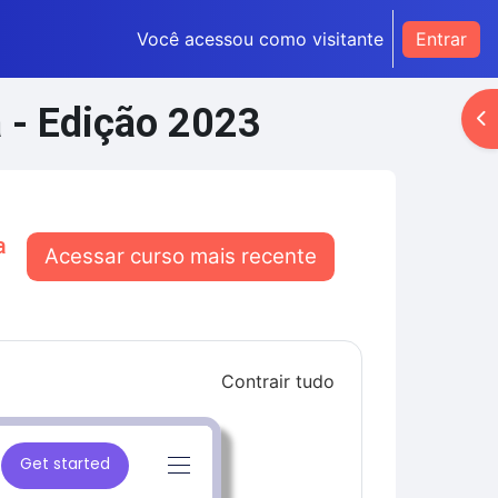
Você acessou como visitante
Entrar
 - Edição 2023
Ab
a
Acessar curso mais recente
Contrair tudo