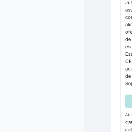
Ju
as
co
al
of
de
es
Es
CE
ac
de 
Se
Ate
qua
mat