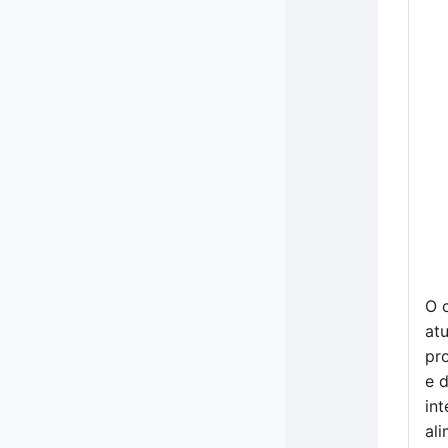
O 
at
pro
e 
in
ali