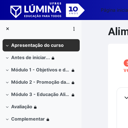
Ir para o conteúdo principal
Página inicia
Alim
Apresentação do curso
Contrair
Blo
Antes de iniciar...
Contrair
v
Módulo 1 - Objetivos e diretrizes para a promoção da alimentação saudável
Contrair
Módulo 2 - Promoção da alimentação saudável no ambiente escolar
Contrair
Co
Módulo 3 - Educação Alimentar e Nutricional (EAN) no ambiente escolar
Contrair
Co
Avaliação
Contrair
Complementar
Contrair