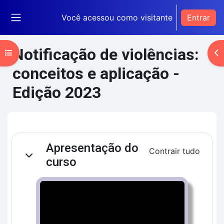
Ir para o conteúdo principal
Você acessou como visitante
Entrar
Painel lateral
Notificação de violências:
Abrir índice do curso
Ab
conceitos e aplicação -
Edição 2023
Blocos de conteúdo principal
Contorno da seção
Apresentação do
Contrair tudo
Contrair
curso