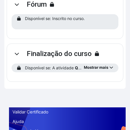
Fórum
Contrair
Disponível se: Inscrito no curso.
Finalização do curso
Contrair
Mostrar mais
Disponível se: A atividade
Questionário 3 – Caso 5
está
Validar Certificado
Ajuda