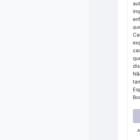
au
im
en
que
Ca
exp
ca
que
dis
Nã
ta
Es
Bo
A