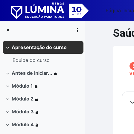
Ir para o conteúdo principal
Página inicia
Saúd
Apresentação do curso
Contrair
Blo
Equipe do curso
v
Antes de iniciar...
Contrair
Módulo 1
Contrair
Co
Módulo 2
Contrair
Co
Módulo 3
Contrair
Módulo 4
Contrair