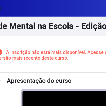
l
e Mental na Escola - Ediçã
cos de conteúdo principal
A inscrição não está mais disponível. Acesse 
ersão mais recente deste curso.
ntorno da seção
Apresentação do curso
ntrair