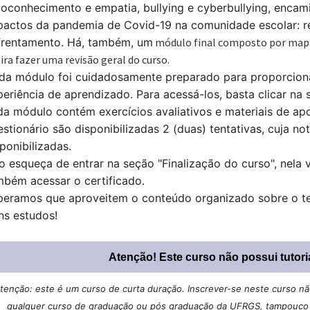
toconhecimento e empatia, bullying e cyberbullying, enc
pactos da pandemia de Covid-19 na comunidade escolar: re
frentamento. Há, também, um
módulo final composto por mapas
ira fazer uma revisão geral do curso.
da módulo foi cuidadosamente preparado para proporciona
eriência de aprendizado. Para acessá-los, basta clicar na s
da módulo contém exercícios avaliativos e materiais de ap
stionário são disponibilizadas 2 (duas) tentativas, cuja no
ponibilizadas.
o esqueça de entrar na seção "Finalização do curso", nela 
mbém acessar o certificado.
peramos que aproveitem o conteúdo organizado sobre o 
ns estudos!
Atenção! Este curso não possui tutori
tenção: este é um curso de curta duração. Inscrever-se neste curso não 
qualquer curso de graduação ou pós graduação da UFRGS, tampouco u