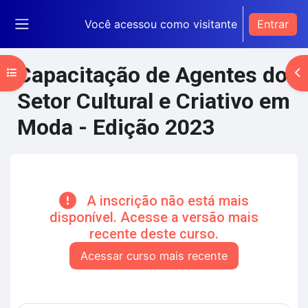
Ir para o conteúdo principal
Você acessou como visitante
Entrar
Painel lateral
Capacitação de Agentes do
Abrir índice do curso
Ab
Setor Cultural e Criativo em
Moda - Edição 2023
Blocos de conteúdo principal
A inscrição não está mais
disponível. Acesse a versão mais
recente deste curso.
Acessar curso mais recente