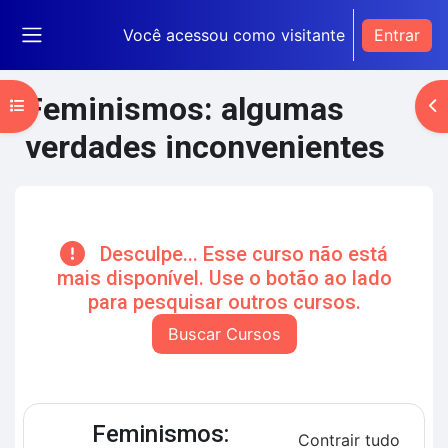
Ir para o conteúdo principal
Você acessou como visitante
Entrar
Painel lateral
Feminismos: algumas
Abrir índice do curso
Ab
verdades inconvenientes
Blocos de conteúdo principal
Desculpe... Esse curso não está
mais disponível. Use o botão ao lado
para pesquisar outros cursos.
Buscar Cursos
Contorno da seção
Feminismos:
Contrair tudo