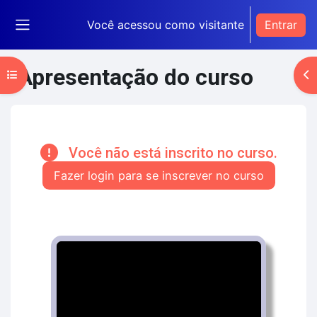
Ir para o conteúdo principal
Você acessou como visitante
Entrar
Painel lateral
Apresentação do curso
Abrir índice do curso
Ab
Blocos de conteúdo principal
Você não está inscrito no curso.
Fazer login para se inscrever no curso
Contorno da seção