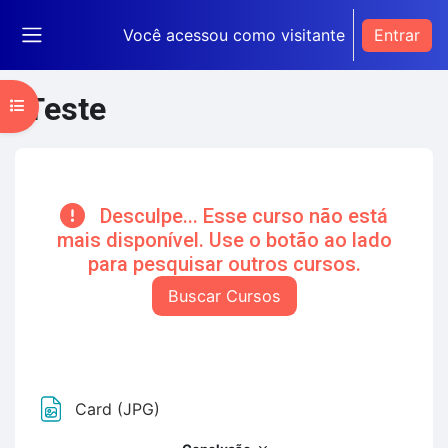
Ir para o conteúdo principal
Você acessou como visitante
Entrar
Painel lateral
Teste
Abrir índice do curso
Blocos de conteúdo principal
Desculpe... Esse curso não está
mais disponível. Use o botão ao lado
para pesquisar outros cursos.
Buscar Cursos
Pular Lúmina Tema
Contorno da seção
Arquivo
Card (JPG)