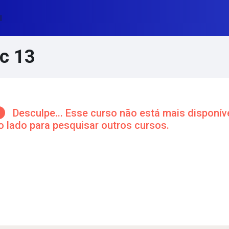
l
c 13
cos de conteúdo principal
Desculpe... Esse curso não está mais disponíve
o lado para pesquisar outros cursos.
Lúmina Tema
ntorno da seção