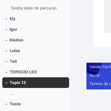
Contrair
Tarefa teste de percurso
Ely
Contrair
Igor
Contrair
Kleiton
Contrair
Luísa
Contrair
Tati
Contrair
Validar Cert
TOPOCIO LEO
Contrair
Ajuda
Topic 13
Termos de 
Contrair
Política de 
...
Teste
Contrair