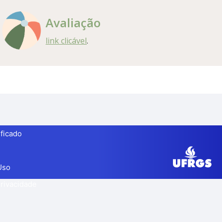
Avaliação
link clicável
.
ificado
Uso
Privacidade