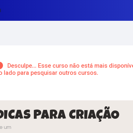
l
cos de conteúdo principal
Desculpe... Esse curso não está mais disponíve
o lado para pesquisar outros cursos.
Lúmina Tema
ntorno da seção
DICAS PARA CRIAÇÃO
e um