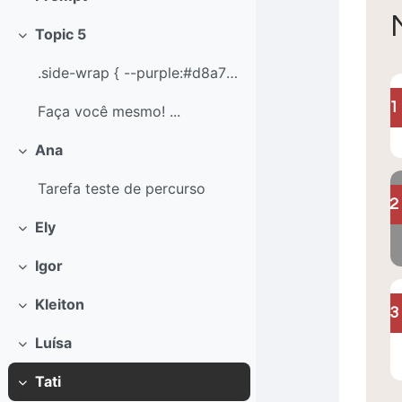
Contrair
Topic 5
Contrair
.side-wrap { --purple:#d8a7f1; --yel...
1
Faça você mesmo! ...
Ana
Contrair
Tarefa teste de percurso
2
Ely
Contrair
Igor
Contrair
Kleiton
3
Contrair
Luísa
Contrair
Tati
Contrair