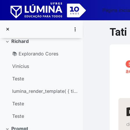
Ir para o conteúdo principal
imagem de bebê
Página inicia
Topic 2
Contrair
Side em Ação ...
Tati
Richard
Contrair
📚 Explorando Cores
Blo
Vinícius
a
Teste
Pular 
lumina_render_template( { title:...
Co
Teste
Teste
d
Prompt