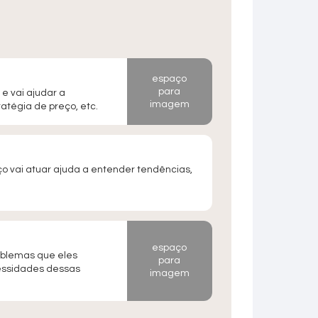
espaço
para
 e vai ajudar a
imagem
ratégia de preço, etc.
ço vai atuar ajuda a entender tendências,
espaço
oblemas que eles
para
essidades dessas
imagem