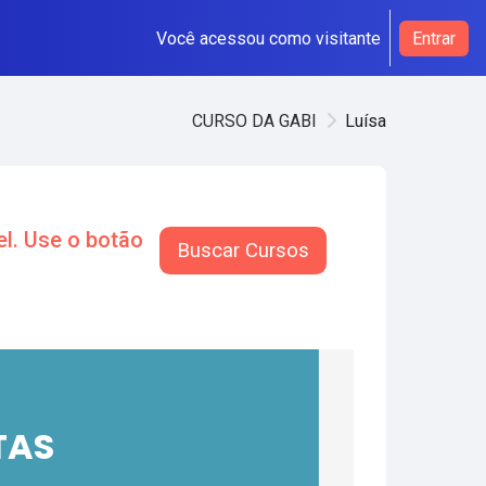
Você acessou como visitante
Entrar
CURSO DA GABI
Luísa
l. Use o botão
Buscar Cursos
TAS