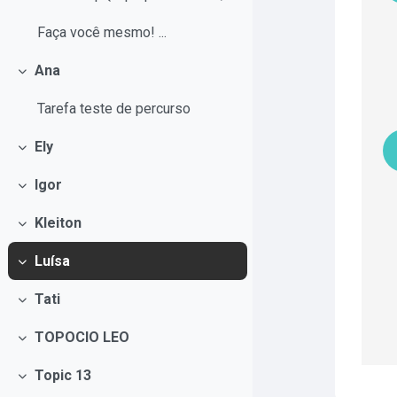
Faça você mesmo! ...
Ana
Contrair
Tarefa teste de percurso
Ely
Contrair
Igor
Contrair
Kleiton
Contrair
Luísa
Contrair
Tati
Contrair
TOPOCIO LEO
Contrair
Topic 13
Contrair