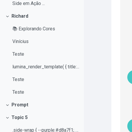
Side em Ação ...
Richard
Contrair
📚 Explorando Cores
Vinícius
Teste
lumina_render_template( { title:...
Teste
Teste
Prompt
Contrair
Topic 5
Contrair
.side-wrap { --purple:#d8a7f1; --yel...