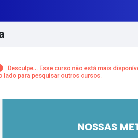
a
cos de conteúdo principal
Desculpe... Esse curso não está mais disponíve
o lado para pesquisar outros cursos.
úmina Tema
ntorno da seção
NOSSAS ME