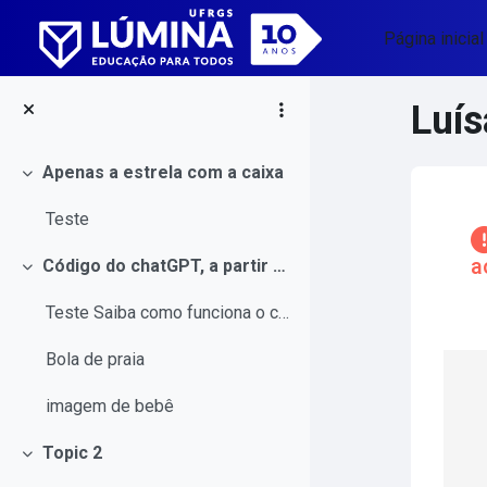
Ir para o conteúdo principal
Página inicial
Luís
Apenas a estrela com a caixa
Contrair
Blo
Teste
a
Código do chatGPT, a partir de um png gerado no Canva
Contrair
Teste Saiba como funciona o curso
Pular L
Co
Bola de praia
imagem de bebê
Topic 2
Contrair