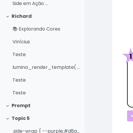
Side em Ação ...
Richard
Contrair
📚 Explorando Cores
Vinícius
Teste
1
lumina_render_template( { title:...
Teste
Teste
Prompt
Contrair
Topic 5
Contrair
.side-wrap { --purple:#d8a7f1; --yel...