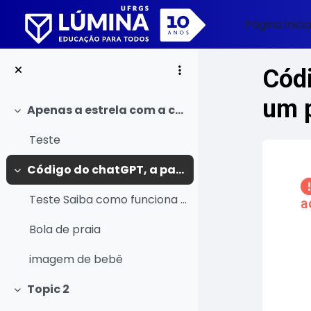
Ir para o conteúdo principal
Página inicia
Códi
um 
Apenas a estrela com a caixa
Contrair
Teste
Blo
Código do chatGPT, a partir de um png gerado no Canva
Contrair
Teste Saiba como funciona o curso
a
Bola de praia
Pular 
Co
imagem de bebê
Topic 2
Contrair