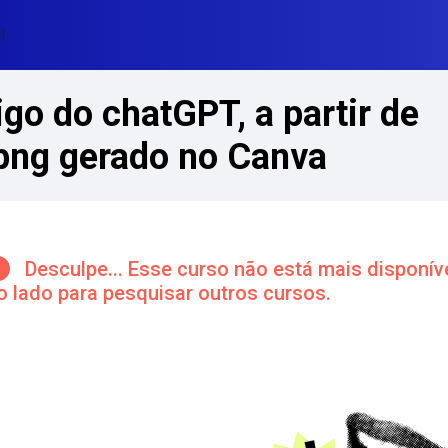
l
go do chatGPT, a partir de
png gerado no Canva
cos de conteúdo principal
Desculpe... Esse curso não está mais disponíve
o lado para pesquisar outros cursos.
Lúmina Tema
ntorno da seção