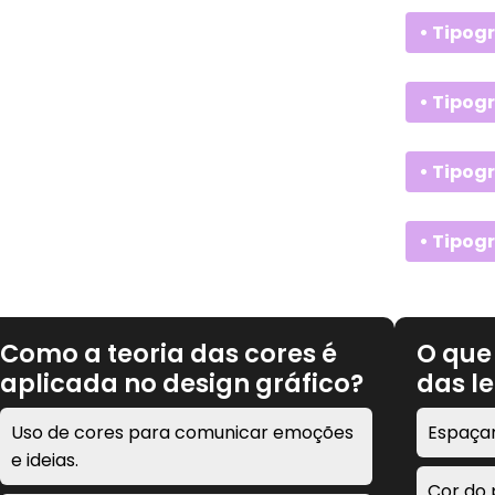
• Tipog
• Tipogr
• Tipog
• Tipog
Como a teoria das cores é
O que
aplicada no design gráfico?
das le
Uso de cores para comunicar emoções
Espaçam
e ideias.
Cor do 