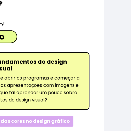
undamentos do design
isual
de abrir os programas e começar a
 as apresentações com imagens e
 que tal aprender um pouco sobre
os do design visual?
 das cores no design gráfico