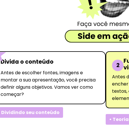
F
Divida o conteúdo
2
v
Antes de escolher fontes, imagens e
Antes 
montar a sua apresentação, você precisa
encher
definir alguns objetivos. Vamos ver como
textos,
começar?
element
• Dividindo seu conteúdo
• Teoria