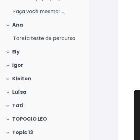
Faça você mesmo! ...
Ana
Contrair
Tarefa teste de percurso
Ely
Contrair
Igor
Contrair
Kleiton
Contrair
Luísa
Contrair
Tati
Contrair
TOPOCIO LEO
Contrair
Topic 13
Contrair