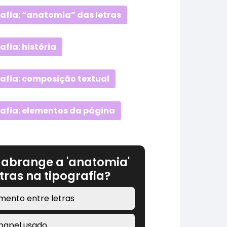
rafia: “anatomia” das letras
afia: história
rafia: composição textual
rafia: elementos da página
 abrange a 'anatomia'
tras na tipografia?
ento entre letras
papel usado