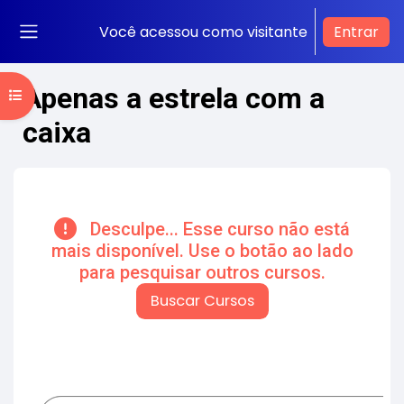
Ir para o conteúdo principal
Você acessou como visitante
Entrar
Painel lateral
Apenas a estrela com a
Abrir índice do curso
caixa
Blocos de conteúdo principal
Desculpe... Esse curso não está
mais disponível. Use o botão ao lado
para pesquisar outros cursos.
Buscar Cursos
Pular Lúmina Tema
Contorno da seção